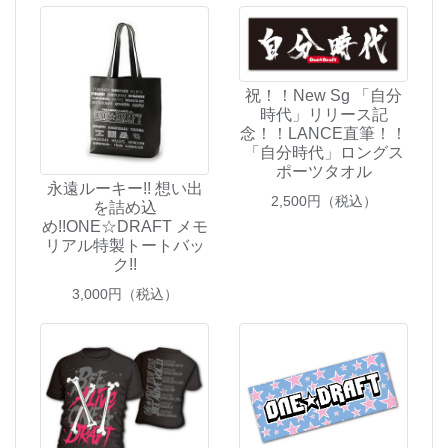
祝！！New Sg 「自分
時代」リリース記
念！！LANCE直筆！！
「自分時代」ロングス
ポーツタオル
永遠ルーキー!! 想い出
2,500
円（税込）
を詰め込
め!!ONE☆DRAFT メモ
リアル特製トートバッ
ク!!
3,000
円（税込）