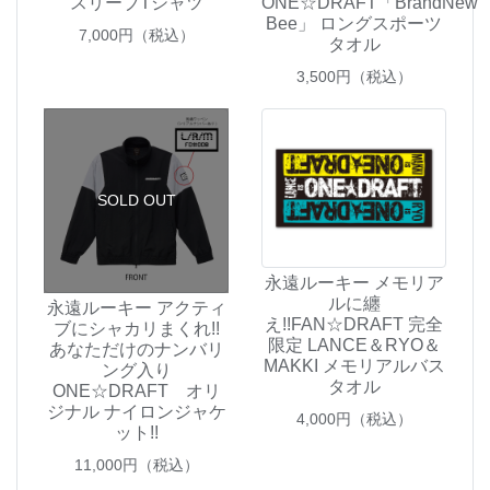
スリーブTシャツ
ONE☆DRAFT「BrandNew
Bee」 ロングスポーツ
7,000
円（税込）
タオル
3,500
円（税込）
SOLD OUT
永遠ルーキー メモリア
ルに纏
永遠ルーキー アクティ
え!!FAN☆DRAFT 完全
ブにシャカリまくれ!!
限定 LANCE＆RYO＆
あなただけのナンバリ
MAKKI メモリアルバス
ング入り
タオル
ONE☆DRAFT オリ
ジナル ナイロンジャケ
4,000
円（税込）
ット!!
11,000
円（税込）