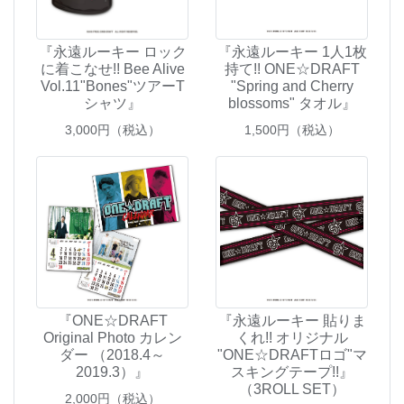
『永遠ルーキー ロック
『永遠ルーキー 1人1枚
に着こなせ!! Bee Alive
持て!! ONE☆DRAFT
Vol.11"Bones"ツアーT
"Spring and Cherry
シャツ』
blossoms" タオル』
3,000
円（税込）
1,500
円（税込）
『ONE☆DRAFT
『永遠ルーキー 貼りま
Original Photo カレン
くれ!! オリジナル
ダー （2018.4～
"ONE☆DRAFTロゴ"マ
2019.3）』
スキングテープ!!』
（3ROLL SET）
2,000
円（税込）