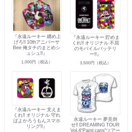
『永遠ルーキー 纏め上
『永遠ルーキー 貯めま
げろ!! 10thアニバーサ
くれ!! オリジナル 不屈
Bee 俺タチのまとめシ
のモバイルバッテリ
ュシュ!!』
ー!!』
1,000
円（税込）
3,500
円（税込）
『永遠ルーキー 支えま
くれ!! オリジナル 守れ
永遠ルーキー 夢見倒
ばよかろうもんスマホ
せ!! DREAMING TOUR
リング!!』
Vol.4“Paint cans”ツアー