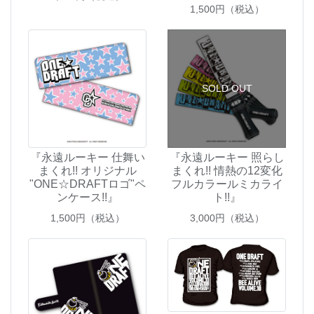
1,500
円（税込）
SOLD OUT
『永遠ルーキー 仕舞い
『永遠ルーキー 照らし
まくれ!! オリジナル
まくれ!! 情熱の12変化
"ONE☆DRAFTロゴ"ペ
フルカラールミカライ
ンケース!!』
ト!!』
1,500
円（税込）
3,000
円（税込）