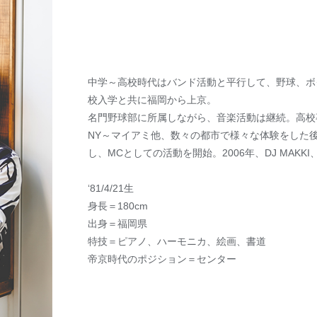
中学～高校時代はバンド活動と平行して、野球、ボ
校入学と共に福岡から上京。
名門野球部に所属しながら、音楽活動は継続。高校
NY～マイアミ他、数々の都市で様々な体験をした後に
し、MCとしての活動を開始。2006年、DJ MAKKI
‘81/4/21生
身長＝180cm
出身＝福岡県
特技＝ピアノ、ハーモニカ、絵画、書道
帝京時代のポジション＝センター