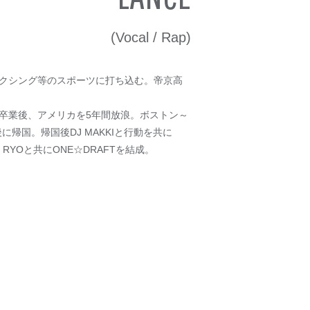
(Vocal / Rap)
クシング等のスポーツに打ち込む。帝京高
卒業後、アメリカを5年間放浪。ボストン～
帰国。帰国後DJ MAKKIと行動を共に
、RYOと共にONE☆DRAFTを結成。