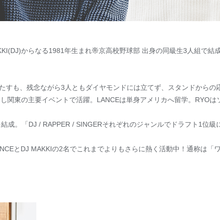
)、MAKKI(DJ)からなる1981年生まれ帝京高校野球部 出身の同級生3人組で結
たすも、残念ながら3人ともダイヤモンドには立てず、スタンドからの
へ転身し関東の主要イベントで活躍。LANCEは単身アメリカへ留学。RY
成。「DJ / RAPPER / SINGERそれぞれのジャンルでドラフト1位
ANCEとDJ MAKKIの2名でこれまでよりもさらに熱く活動中！通称は「