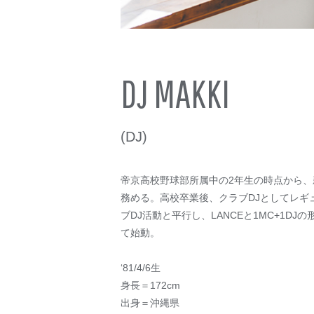
DJ MAKKI
(DJ)
帝京高校野球部所属中の2年生の時点から、
務める。高校卒業後、クラブDJとしてレギ
ブDJ活動と平行し、LANCEと1MC+1DJ
て始動。
‘81/4/6生
身長＝172cm
出身＝沖縄県