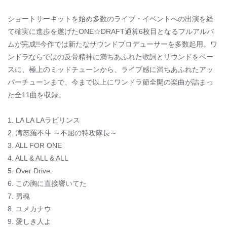
ショートサーキットを始め多数のライブ・イベントへの出演を経
て確実に進歩を遂げたONE☆DRAFT通算6枚目となるフルアルバ
ムが完成!!今作では新たなサウンドプロデューサーを多数起用。ワ
ンドラならではの反骨精神に満ちあふれた歌詞とサウンドをベー
スに、極上のミッドチューンから、ライブ感に満ちあふれたアッ
パーチューンまで、今まで以上にワンドラ節全開の楽曲が詰まっ
た全11曲を収録。
1. LA LA LAラビリンス
2. 湾怒羅不斗 ～不屈の特攻隊長～
3. ALL FOR ONE
4. ALL & ALL & ALL
5. Over Drive
6. この胸に直接響いてた
7. 男魂
8. ユメカナウ
9. 愛しき人よ