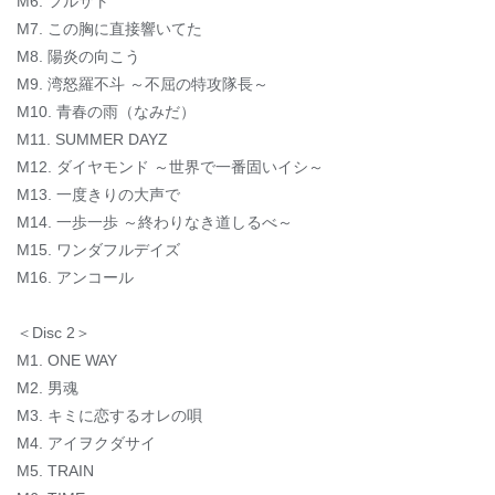
M6. フルサト
M7. この胸に直接響いてた
M8. 陽炎の向こう
M9. 湾怒羅不斗 ～不屈の特攻隊長～
M10. 青春の雨（なみだ）
M11. SUMMER DAYZ
M12. ダイヤモンド ～世界で一番固いイシ～
M13. 一度きりの大声で
M14. 一歩一歩 ～終わりなき道しるべ～
M15. ワンダフルデイズ
M16. アンコール
＜Disc 2＞
M1. ONE WAY
M2. 男魂
M3. キミに恋するオレの唄
M4. アイヲクダサイ
M5. TRAIN