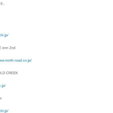
19」
i.jp/
enn 2nd
www.north-road.co.jp/
LD CREEK
.jp/
n
i.jp/