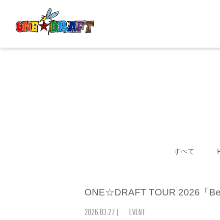
すべて
ONE☆DRAFT TOUR 2026「
2026
.
03
.
27
|
EVENT