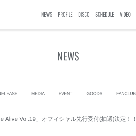
NEWS
PROFILE
DISCO
SCHEDULE
VIDEO
NEWS
RELEASE
MEDIA
EVENT
GOODS
FANCLUB
Bee Alive Vol.19」オフィシャル先行受付(抽選)決定！