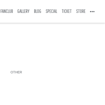
FANCLUB
GALLERY
BLOG
SPECIAL
TICKET
STORE
OTHER
！