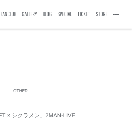
FANCLUB
GALLERY
BLOG
SPECIAL
TICKET
STORE
OTHER
FT × シクラメン」2MAN-LIVE