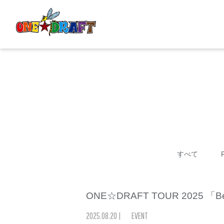
すべて
ONE☆DRAFT TOUR 2025 「
2025
.
08
.
20
|
EVENT