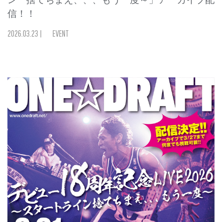
信！！
2026
.
03
.
23
|
EVENT